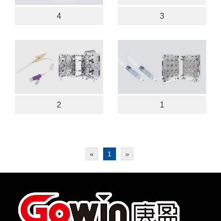
4
3
2
1
«
1
»